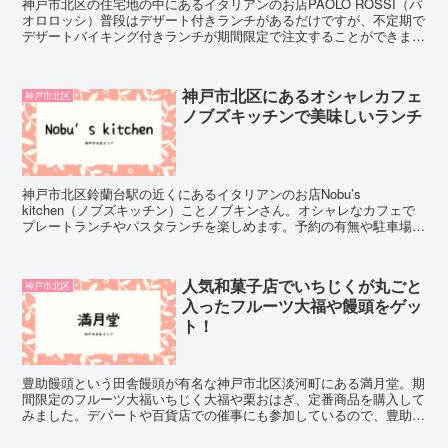
神戸市北区の住宅地の中にあるイタリアンのお店PAOLO ROSSI（パ
オロロッシ）普段はデザート付きランチがあるだけですが、不定期で
デザートバイキング付きランチが期間限定で注文することができま
す。本格的な前菜パスタケーキ全てを楽しむことができる人気のイベ
ントで予約必須！ピザもテイクアウトもあるお店です。
神戸市北区にあるオシャレカフェ
神戸市北区
ノブズキッチンで美味しいランチ
神戸市北区鈴蘭台駅の近くにあるイタリアンのお店Nobu’s
kitchen（ノブズキッチン）ことノブキンさん。オシャレなカフェで
プレートランチやパスタランチを楽しめます。予約の有無や駐車場の
有無を紹介していきます。食後には人気のチーズケーキもあって女子
会にもぴったり！期間限定のケーキもありです。
人気和菓子店でいちじくが丸ごと
神戸市北区
入ったフルーツ大福や饅頭をゲッ
ト！
豊助饅頭という田舎饅頭が有名な神戸市北区淡河町にある満月堂。期
間限定のフルーツ大福いちじく大福や栗おはぎ、定番商品を購入して
みました。デパートや百貨店での催事にも参加しているので、豊助饅
頭は手に入りやすいです。和菓子のほかにもアイスやチーズケーキの
販売もあり和菓子屋ならではの味が楽しめます。